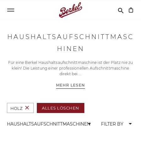
Suchen
search
HAUSHALTSAUFSCHNITTMASC
HINEN
Für eine Berkel Haushaltsaufschnittmaschine ist der Platz nie zu
klein! Die Leistung einer professionellen Aufschnittmaschine
direkt bei
MEHR LESEN
close
ALLES LÖSCHEN
HOLZ
arrow_drop_down
arrow_drop_down
HAUSHALTSAUFSCHNITTMASCHINEN
FILTER BY