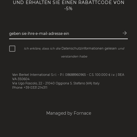
UND ERHALTEN SIE EINEN RABATTCODE VON
-5%
arrow_forward
geben sie ihre e-mail-adresse ein
Abonn
Ich erkläre, dass ich die
Datenschutzinformationen gelesen
und
verstanden habe
Van Berkel International S.r.l. - P.I. 08688960965 - C.S. 100.000 € i.v. | REA
VA-350604
Via Ugo Foscolo, 22 - 21040 Oggiona S. Stefano (VA) Italy
Phone: +39 0331.214311
Managed by Fornace