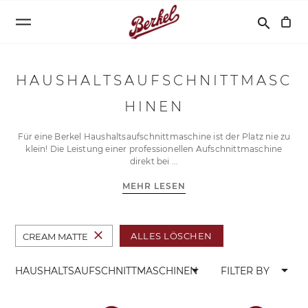
Suchen
search
HAUSHALTSAUFSCHNITTMASC
HINEN
Für eine Berkel Haushaltsaufschnittmaschine ist der Platz nie zu
klein! Die Leistung einer professionellen Aufschnittmaschine
direkt bei
MEHR LESEN
close
ALLES LÖSCHEN
CREAM MATTE
arrow_drop_down
arrow_drop_down
HAUSHALTSAUFSCHNITTMASCHINEN
FILTER BY