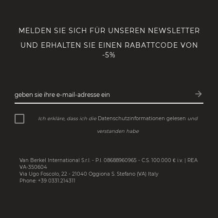
MELDEN SIE SICH FÜR UNSEREN NEWSLETTER
UND ERHALTEN SIE EINEN RABATTCODE VON
-5%
arrow_forward
geben sie ihre e-mail-adresse ein
Abonn
Ich erkläre, dass ich die
Datenschutzinformationen gelesen
und
verstanden habe
Van Berkel International S.r.l. - P.I. 08688960965 - C.S. 100.000 € i.v. | REA
VA-350604
Via Ugo Foscolo, 22 - 21040 Oggiona S. Stefano (VA) Italy
Phone: +39 0331.214311