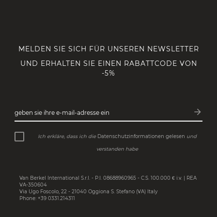
MELDEN SIE SICH FÜR UNSEREN NEWSLETTER
UND ERHALTEN SIE EINEN RABATTCODE VON
-5%
arrow_forward
geben sie ihre e-mail-adresse ein
Abonn
Ich erkläre, dass ich die
Datenschutzinformationen gelesen
und
verstanden habe
Van Berkel International S.r.l. - P.I. 08688960965 - C.S. 100.000 € i.v. | REA
VA-350604
Via Ugo Foscolo, 22 - 21040 Oggiona S. Stefano (VA) Italy
Phone: +39 0331.214311