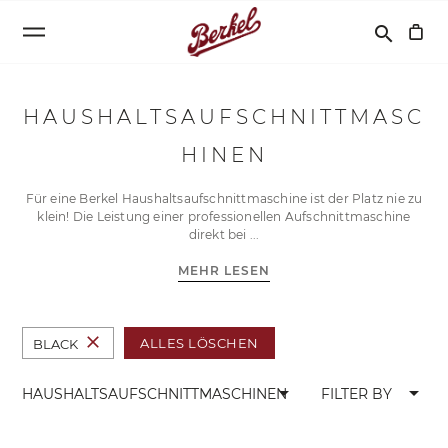
Suchen
search
HAUSHALTSAUFSCHNITTMASC
HINEN
Für eine Berkel Haushaltsaufschnittmaschine ist der Platz nie zu
klein! Die Leistung einer professionellen Aufschnittmaschine
direkt bei
MEHR LESEN
close
ALLES LÖSCHEN
BLACK
arrow_drop_down
arrow_drop_down
HAUSHALTSAUFSCHNITTMASCHINEN
FILTER BY