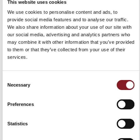
This website uses cookies
We use cookies to personalise content and ads, to
provide social media features and to analyse our traffic.
We also share information about your use of our site with
MESSER-ABNEHMER FÜR
SCHNEIDEMASCHINE RED
our social media, advertising and analytics partners who
HOME LINE 250
LINE 220 SCHWARZ
may combine it with other information that you’ve provided
85,00 €
1.039,00 €
to them or that they’ve collected from your use of their
In den Warenkorb
services.
NICHT LIEFERBAR
Consent
Necessary
Selection
Preferences
Statistics