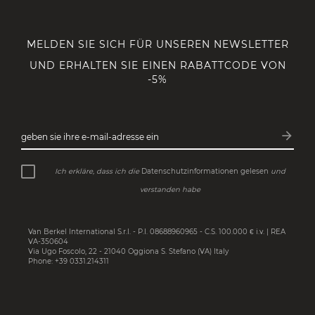
MELDEN SIE SICH FÜR UNSEREN NEWSLETTER
UND ERHALTEN SIE EINEN RABATTCODE VON
-5%
arrow_forward
geben sie ihre e-mail-adresse ein
Abonn
Ich erkläre, dass ich die
Datenschutzinformationen gelesen
und
verstanden habe
Van Berkel International S.r.l. - P.I. 08688960965 - C.S. 100.000 € i.v. | REA
VA-350604
Via Ugo Foscolo, 22 - 21040 Oggiona S. Stefano (VA) Italy
Phone: +39 0331.214311