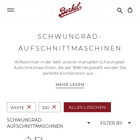
Suchen
search
SCHWUNGRAD-
AUFSCHNITTMASCHINEN
Willkommen in der Welt unserer manuellen Schwungrad-
Aufschnittmaschinen, die seit 1898 hergestellt werden.Die
perfekte Kombination aus
MEHR LESEN
close
close
ALLES LÖSCHEN
WHITE
320
SCHWUNGRAD-
arrow_drop_down
arrow_drop_down
FILTER BY
AUFSCHNITTMASCHINEN