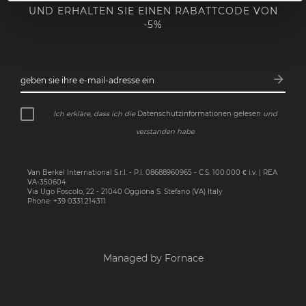
UND ERHALTEN SIE EINEN RABATTCODE VON
-5%
arrow_forward
geben sie ihre e-mail-adresse ein
Abonn
Ich erkläre, dass ich die
Datenschutzinformationen gelesen
und
verstanden habe
Van Berkel International S.r.l. - P.I. 08688960965 - C.S. 100.000 € i.v. | REA
VA-350604
Via Ugo Foscolo, 22 - 21040 Oggiona S. Stefano (VA) Italy
Phone: +39 0331.214311
Managed by Fornace