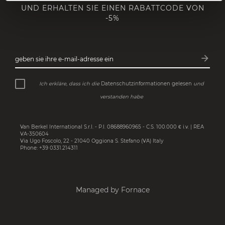
UND ERHALTEN SIE EINEN RABATTCODE VON
-5%
arrow_forward
geben sie ihre e-mail-adresse ein
Abonn
Ich erkläre, dass ich die
Datenschutzinformationen gelesen
und
verstanden habe
Van Berkel International S.r.l. - P.I. 08688960965 - C.S. 100.000 € i.v. | REA
VA-350604
Via Ugo Foscolo, 22 - 21040 Oggiona S. Stefano (VA) Italy
Phone: +39 0331.214311
Managed by Fornace