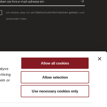
arrow_forward
eben sie ihre e-mail-adresse ein
Abonnieren
Ich erkläre, dass ich die
Datenschutzinformationen gelesen
und
verstanden habe
Allow all cookies
alyse
Managed by Fornace
rtising
Allow selection
hem or
Use necessary cookies only