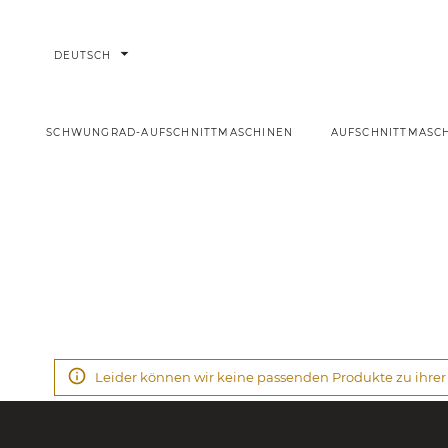
arrow_drop_down
DEUTSCH
SCHWUNGRAD-AUFSCHNITTMASCHINEN
AUFSCHNITTMASC
Aktionen
Startseite
Leider können wir keine passenden Produkte zu ihrer