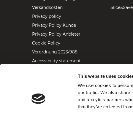
Versandkosten
Slice&Save
Privacy policy
Privacy Policy Kunde
Privacy Policy Anbieter
Cookie Policy
Verordnung 2023/988
Accessibility statement
This website uses cookie
We use cookies to personal
our traffic. We also share 
Van Berkel International S.r.l. - P.I. 08688960965 - C.S. 100.000 € i.v. |
REA VA-350604
and analytics partners who
Via Ugo Foscolo, 22 - 21040 Oggiona S. Stefano (VA) Italy
Phone: +39 0331.214311
that they’ve collected from