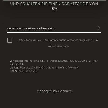
UND ERHALTEN SIE EINEN RABATTCODE VON
-5%
arrow_forward
geben sie ihre e-mail-adresse ein
Abonn
Ich erkläre, dass ich die
Datenschutzinformationen gelesen
und
verstanden habe
Van Berkel International S.r.l. - P.I. 08688960965 - C.S. 100.000 € i.v. | REA
VA-350604
Via Ugo Foscolo, 22 - 21040 Oggiona S. Stefano (VA) Italy
Phone: +39 0331.214311
Managed by Fornace