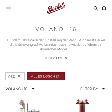
Suchen
search
VOLANO L16
Hundert Jahre nach der Einstellung der Produktion lässt Berkel
die L-Schwungrad-Aufschnittmaschine wieder aufleben: ein
ikonisches Modell,
MEHR LESEN
close
ALLES LÖSCHEN
RED
arrow_drop_down
arrow_drop_down
VOLANO L16
FILTER BY