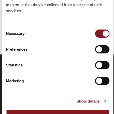
99,00 €
to them or that they’ve collected from your use of their
In den Warenkorb
services.
Consent
Necessary
Sie haben das Ende des Elements erreicht.
Selection
Preferences
Statistics
Marketing
Show details
Häufig
Store
gestellte
locator