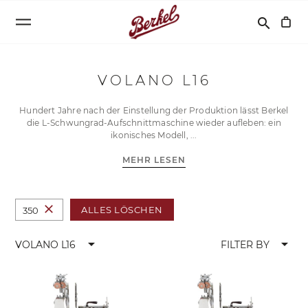
Suchen
search
VOLANO L16
Hundert Jahre nach der Einstellung der Produktion lässt Berkel
die L-Schwungrad-Aufschnittmaschine wieder aufleben: ein
ikonisches Modell,
MEHR LESEN
close
ALLES LÖSCHEN
350
arrow_drop_down
arrow_drop_down
VOLANO L16
FILTER BY