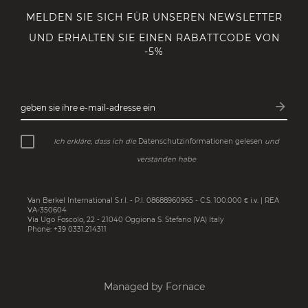
MELDEN SIE SICH FÜR UNSEREN NEWSLETTER
UND ERHALTEN SIE EINEN RABATTCODE VON
-5%
arrow_forward
geben sie ihre e-mail-adresse ein
Abonn
Ich erkläre, dass ich die
Datenschutzinformationen gelesen
und
verstanden habe
Van Berkel International S.r.l. - P.I. 08688960965 - C.S. 100.000 € i.v. | REA
VA-350604
Via Ugo Foscolo, 22 - 21040 Oggiona S. Stefano (VA) Italy
Phone: +39 0331.214311
Managed by Fornace