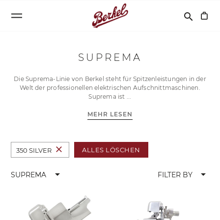
Suchen
search
SUPREMA
Die Suprema-Linie von Berkel steht für Spitzenleistungen in der
Welt der professionellen elektrischen Aufschnittmaschinen.
Suprema ist
MEHR LESEN
close
ALLES LÖSCHEN
350 SILVER
arrow_drop_down
arrow_drop_down
SUPREMA
FILTER BY