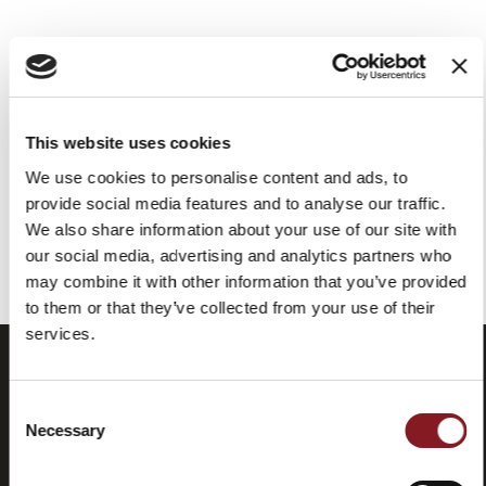
SUPREMA
SUPREMA
AUFSCHNITTMASCHINEN -
AUFSCHNITTMASCHINEN
SENKRECHTSCHNEIDER-
SENKRECHTSCHNEIDER-
MACELLERIA FÜR
DELICATESSEN PED350
FLEISCHEREIEN PEM350
This website uses cookies
REQUEST FOR QUOTE
We use cookies to personalise content and ads, to
REQUEST FOR QUOTE
provide social media features and to analyse our traffic.
We also share information about your use of our site with
Sie haben das Ende des Elements erreicht.
our social media, advertising and analytics partners who
may combine it with other information that you’ve provided
to them or that they’ve collected from your use of their
services.
Consent
Necessary
Selection