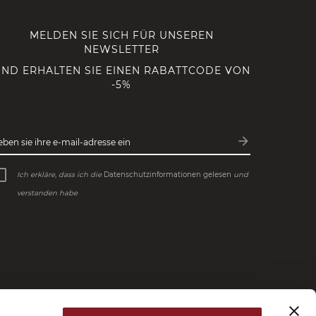
MELDEN SIE SICH FÜR UNSEREN
NEWSLETTER
ND ERHALTEN SIE EINEN RABATTCODE VON
-5%
arrow_forward
eben sie ihre e-mail-adresse ein
Abonnieren
Ich erkläre, dass ich die
Datenschutzinformationen gelesen
und
verstanden habe