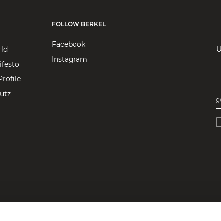
FOLLOW BERKEL
Facebook
rld
U
Instagram
ifesto
rofile
utz
g