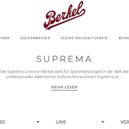
HINEN
KÜCHENMESSER
KLEINE HAUSHALTGERÄTE
BERK
Suprema
ttmaschinen
SUPREMA
Die Suprema-Linie von Berkel steht für Spitzenleistungen in der Welt der
professionellen elektrischen Aufschnittmaschinen. Suprema ist
MEHR LESEN
arrow_drop_down
arrow_drop_down
BE
LINIE
VE