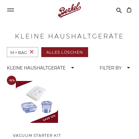
Suchen
search
KLEINE HAUSHALTGERÄTE
close
ALLES LÖSCHEN
M + BAG
arrow_drop_down
arrow_drop_down
KLEINE HAUSHALTGERÄTE
FILTER BY
-10%
VACUUM STARTER KIT