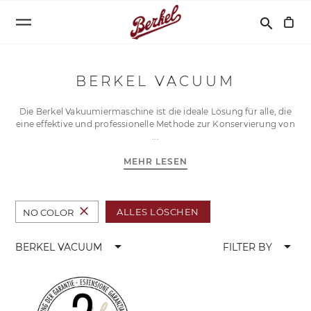
Suchen
search
BERKEL VACUUM
Die Berkel Vakuumiermaschine ist die ideale Lösung für alle, die
eine effektive und professionelle Methode zur Konservierung von
MEHR LESEN
close
ALLES LÖSCHEN
NO COLOR
arrow_drop_down
arrow_drop_down
BERKEL VACUUM
FILTER BY