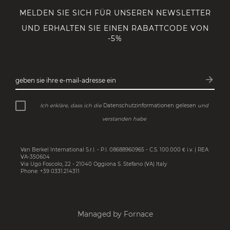
MELDEN SIE SICH FÜR UNSEREN NEWSLETTER
UND ERHALTEN SIE EINEN RABATTCODE VON
-5%
arrow_forward
geben sie ihre e-mail-adresse ein
Abonn
Ich erkläre, dass ich die
Datenschutzinformationen gelesen
und
verstanden habe
Van Berkel International S.r.l. - P.I. 08688960965 - C.S. 100.000 € i.v. | REA
VA-350604
Via Ugo Foscolo, 22 - 21040 Oggiona S. Stefano (VA) Italy
Phone: +39 0331.214311
Managed by Fornace