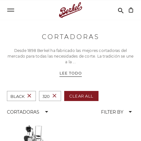
Buscar
search
CORTADORAS
Desde 1898 Berkel ha fabricado las mejores cortadoras del
mercado para todas las necesidades de corte. La tradición se une
a la
LEE TODO
close
close
CLEAR ALL
BLACK
320
arrow_drop_down
arrow_drop_down
CORTADORAS
FILTER BY