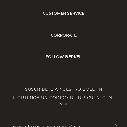
CUSTOMER SERVICE
CORPORATE
FOLLOW BERKEL
SUSCRÍBETE A NUESTRO BOLETÍN
E OBTENGA UN CÓDIGO DE DESCUENTO DE
-5%
arrow_forward
ingrese su dirección de correo electrónico