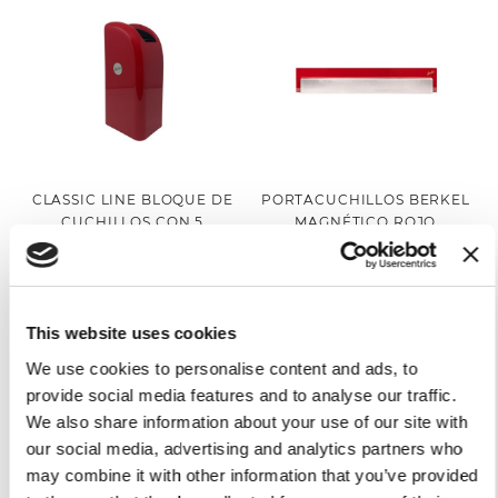
CLASSIC LINE BLOQUE DE
PORTACUCHILLOS BERKEL
CUCHILLOS CON 5
MAGNÉTICO ROJO
PORTACUCHILLOS
79,00 €
MATERIAL ABS ROJO
Añadir a la cesta
109,00 €
This website uses cookies
Añadir a la cesta
We use cookies to personalise content and ads, to
provide social media features and to analyse our traffic.
We also share information about your use of our site with
our social media, advertising and analytics partners who
may combine it with other information that you’ve provided