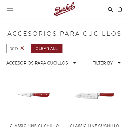
Buscar
search
ACCESORIOS PARA CUCILLOS
close
CLEAR ALL
RED
arrow_drop_down
arrow_drop_down
ACCESORIOS PARA CUCILLOS
FILTER BY
CLASSIC LINE CUCHILLO
CLASSIC LINE CUCHILLO