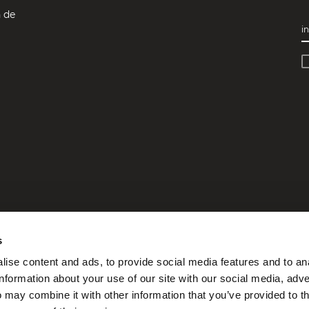
 de
i
s
ise content and ads, to provide social media features and to an
information about your use of our site with our social media, adve
| REA VA-350604
 may combine it with other information that you’ve provided to t