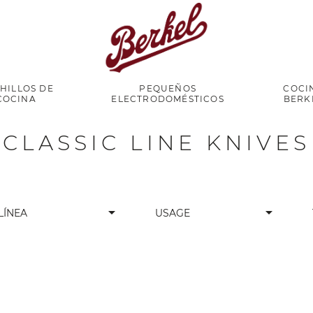
HILLOS DE
PEQUEÑOS
COCI
COCINA
ELECTRODOMÉSTICOS
BERK
CLASSIC LINE KNIVES
arrow_drop_down
arrow_drop_down
LÍNEA
USAGE