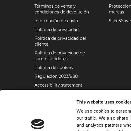
Términos de venta y
Proteccion
condiciones de devolución
marcas
Información de envío
Slice&Save
Política de privacidad
Política de privacidad del
cliente
Política de privacidad de
suministradores
Política de cookies
Regulación 2023/988
Accessibility statement
This website uses cookie
We use cookies to personal
our traffic. We also share 
Van Berkel International S.r.l. - P.I. 08688960965 - C.S. 100.000 € i.v. 
and analytics partners who
Via Ugo Foscolo, 22 - 21040 Oggiona S. Stefano (VA) Italy
Phone: +39 0331.214311