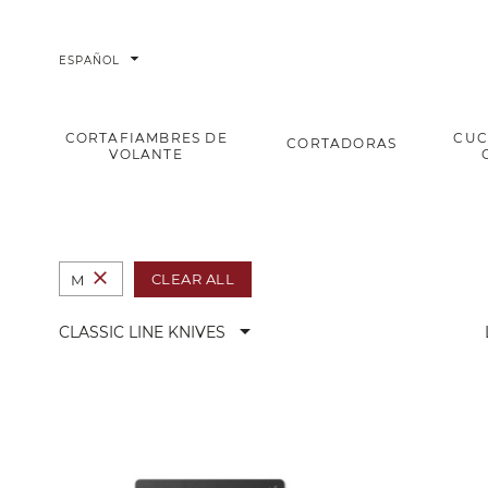
arrow_drop_down
ESPAÑOL
CORTAFIAMBRES DE
CUC
CORTADORAS
VOLANTE
Classic Line Knives
Home
Cuchillos de cocina
close
CLEAR ALL
M
arrow_drop_down
CLASSIC LINE KNIVES