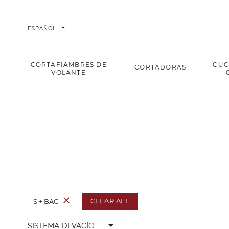
arrow_drop_down
ESPAÑOL
CORTAFIAMBRES DE
CUC
CORTADORAS
VOLANTE
Sistema di vacío
Home
close
CLEAR ALL
S + BAG
arrow_drop_down
SISTEMA DI VACÍO