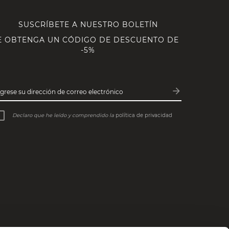
SUSCRÍBETE A NUESTRO BOLETÍN
E OBTENGA UN CÓDIGO DE DESCUENTO DE
-5%
arrow_forward
ngrese su dirección de correo electrónico
Subscribe
Declaro que he leído y comprendido la
política de privacidad