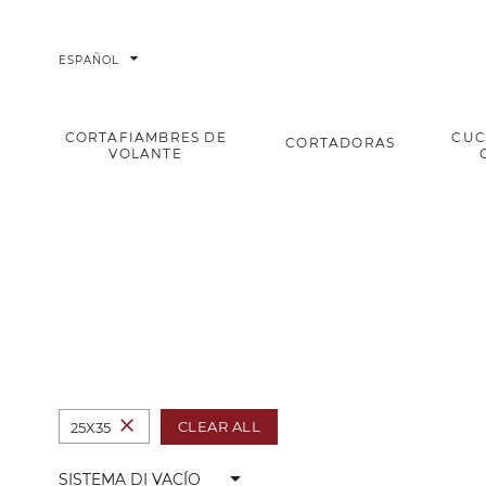
arrow_drop_down
ESPAÑOL
CORTAFIAMBRES DE
CUC
CORTADORAS
VOLANTE
Sistema di vacío
Home
close
CLEAR ALL
25X35
arrow_drop_down
SISTEMA DI VACÍO