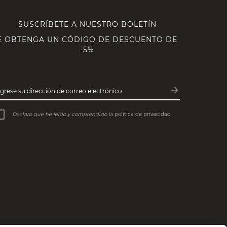
SUSCRÍBETE A NUESTRO BOLETÍN
E OBTENGA UN CÓDIGO DE DESCUENTO DE
-5%
arrow_forward
ngrese su dirección de correo electrónico
Subscribe
Declaro que he leído y comprendido la
política de privacidad