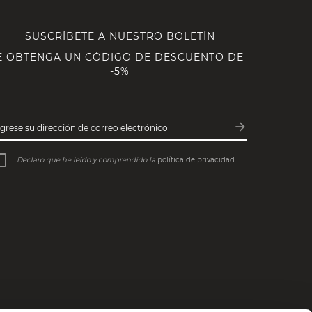
SUSCRÍBETE A NUESTRO BOLETÍN
E OBTENGA UN CÓDIGO DE DESCUENTO DE
-5%
arrow_forward
ngrese su dirección de correo electrónico
Subscribe
Declaro que he leído y comprendido la
política de privacidad