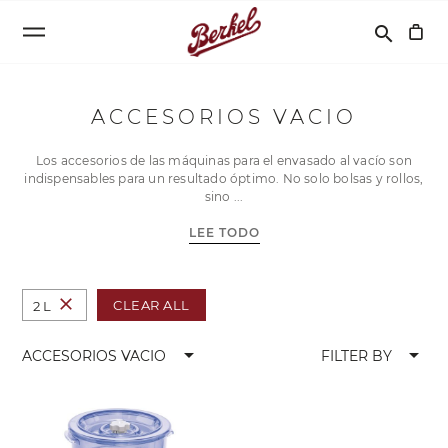
Buscar
search
ACCESORIOS VACIO
Los accesorios de las máquinas para el envasado al vacío son
indispensables para un resultado óptimo. No solo bolsas y rollos,
sino
LEE TODO
close
CLEAR ALL
2 L
arrow_drop_down
arrow_drop_down
ACCESORIOS VACIO
FILTER BY