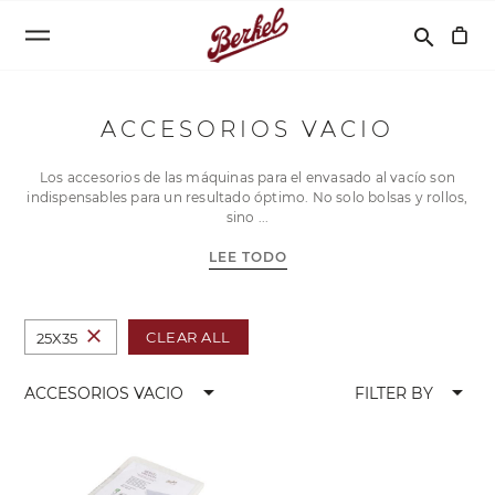
Buscar
search
ACCESORIOS VACIO
Los accesorios de las máquinas para el envasado al vacío son
indispensables para un resultado óptimo. No solo bolsas y rollos,
sino
LEE TODO
close
CLEAR ALL
25X35
arrow_drop_down
arrow_drop_down
ACCESORIOS VACIO
FILTER BY