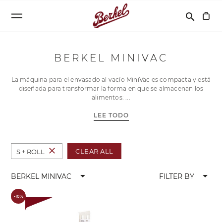
Buscar
search
BERKEL MINIVAC
La máquina para el envasado al vacío MiniVac es compacta y está
diseñada para transformar la forma en que se almacenan los
alimentos:
LEE TODO
close
CLEAR ALL
S + ROLL
arrow_drop_down
arrow_drop_down
BERKEL MINIVAC
FILTER BY
-10%