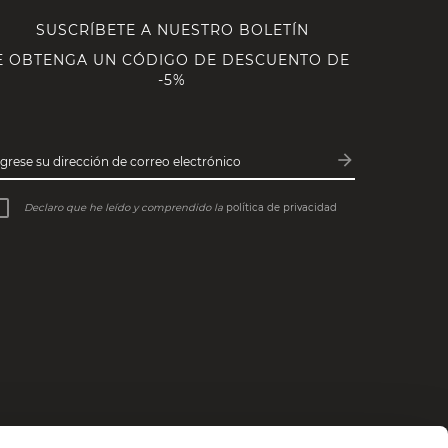
SUSCRÍBETE A NUESTRO BOLETÍN
E OBTENGA UN CÓDIGO DE DESCUENTO DE
-5%
arrow_forward
ngrese su dirección de correo electrónico
Subscribe
Declaro que he leído y comprendido la
política de privacidad