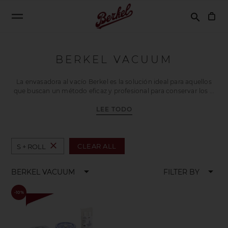
Buscar
search
BERKEL VACUUM
La envasadora al vacío Berkel es la solución ideal para aquellos
que buscan un método eficaz y profesional para conservar los
LEE TODO
close
CLEAR ALL
S + ROLL
arrow_drop_down
arrow_drop_down
BERKEL VACUUM
FILTER BY
-10%