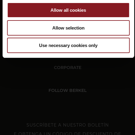
Allow all cookies
Rescisión
Allow selection
Facebook
Instagram
CUSTOMER SERVICE
Use necessary cookies only
CORPORATE
FOLLOW BERKEL
SUSCRÍBETE A NUESTRO BOLETÍN
E OBTENGA UN CÓDIGO DE DESCUENTO DE