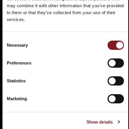
may combine it with other information that you’ve provided
to them or that they’ve collected from your use of their
services.
INSCRÍBETE EN NUESTRA
NEWSLETTER
Preguntas
Store
Consent
frecuentes
locator
Necessary
Selection
e inmediatamente obtenga un código de
(FAQ)
-5%
descuento de
Preferences
¡Mantente al día con las últimas noticias y
promociones!
Statistics
Email
Contactos
Tutorial y
Marketing
manuales
INSCRÍBETE
Acepto la
política de privacidad.
Show details
SÍGUENOS TAMBIÉN EN LAS NUESTRAS