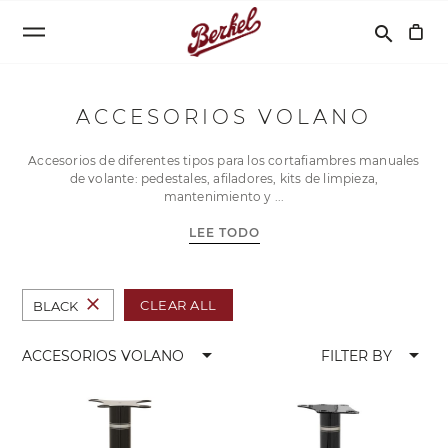
Buscar
search
ACCESORIOS VOLANO
Accesorios de diferentes tipos para los cortafiambres manuales
de volante: pedestales, afiladores, kits de limpieza,
mantenimiento y
LEE TODO
close
CLEAR ALL
BLACK
arrow_drop_down
arrow_drop_down
ACCESORIOS VOLANO
FILTER BY