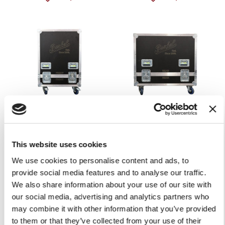
ESTUCHE DE TRANSPORTE
ESTUCHE DE TRANSPORTE
CON RUEDAS PARA
CON RUEDAS PARA
PEDESTAL BERKEL
MODELO B114/TRIBUTE/B3
This website uses cookies
B114/TRIBUTE/B3
2.119,00 €
We use cookies to personalise content and ads, to
1.799,00 €
Preorder
provide social media features and to analyse our traffic.
Preorder
We also share information about your use of our site with
our social media, advertising and analytics partners who
may combine it with other information that you’ve provided
to them or that they’ve collected from your use of their