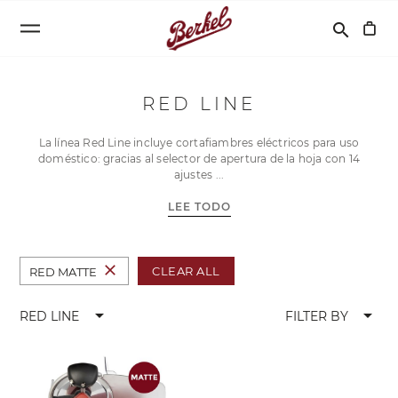
Buscar
search
RED LINE
La línea Red Line incluye cortafiambres eléctricos para uso
doméstico: gracias al selector de apertura de la hoja con 14
ajustes
LEE TODO
close
CLEAR ALL
RED MATTE
arrow_drop_down
arrow_drop_down
RED LINE
FILTER BY