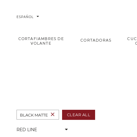
arrow_drop_down
ESPAÑOL
CORTAFIAMBRES DE
CUC
CORTADORAS
VOLANTE
Red Line
Home
Cortadoras
Cortafiambres domésticos
close
CLEAR ALL
BLACK MATTE
arrow_drop_down
RED LINE