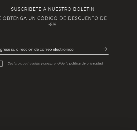
SUSCRÍBETE A NUESTRO BOLETÍN
E OBTENGA UN CÓDIGO DE DESCUENTO DE
-5%
arrow_forward
ngrese su dirección de correo electrónico
Subscribe
Declaro que he leído y comprendido la
política de privacidad