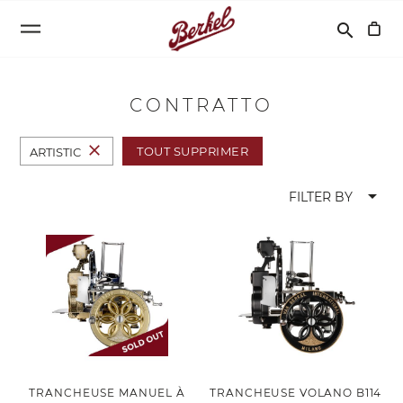
Recherche
search
CONTRATTO
close
TOUT SUPPRIMER
ARTISTIC
arrow_drop_down
FILTER BY
TRANCHEUSE MANUEL À
TRANCHEUSE VOLANO B114