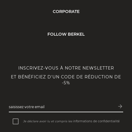
CORPORATE
FOLLOW BERKEL
INSCRIVEZ-VOUS À NOTRE NEWSLETTER
ET BÉNÉFICIEZ D'UN CODE DE RÉDUCTION DE
-5%
arrow_forward
saisissez votre email
Inscri
Je déclare avoir lu et compris les
informations de confidentialité