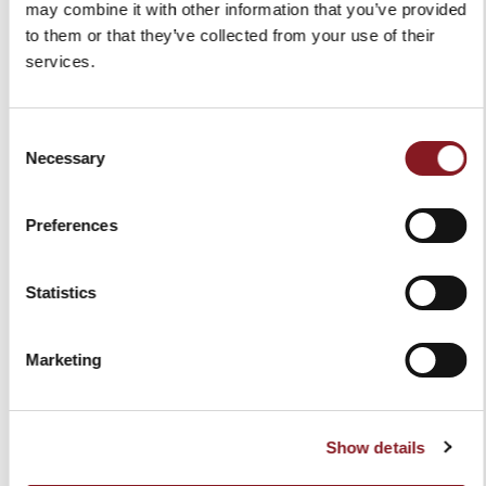
may combine it with other information that you’ve provided
to them or that they’ve collected from your use of their
services.
Consent
TABLIER ROUGE
ELEGANCE FOURCHETTE À
Necessary
Selection
VIANDE 18 CM ROUGE
30,00 €
109,00 €
Ajouter au panier
Preferences
Ajouter au panier
Statistics
Marketing
Show details