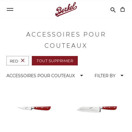
Recherche
search
ACCESSOIRES POUR
COUTEAUX
close
TOUT SUPPRIMER
RED
arrow_drop_down
arrow_drop_down
ACCESSOIRES POUR COUTEAUX
FILTER BY