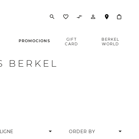
search
favorite_border
compare_arrows
person_outline
E
GIFT
BERKEL
PROMOCIONS
CARD
WORLD
S BERKEL
arrow_drop_down
LIGNE