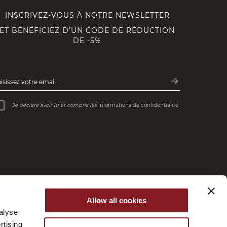
INSCRIVEZ-VOUS À NOTRE NEWSLETTER
ET BÉNÉFICIEZ D'UN CODE DE RÉDUCTION
DE -5%
arrow_forward
aisissez votre email
Inscription
Je déclare avoir lu et compris les
informations de confidentialité
Allow all cookies
alyse
rtising