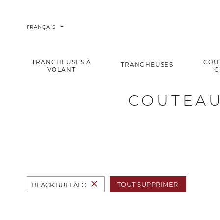
arrow_drop_down
FRANÇAIS
TRANCHEUSES À
COU
TRANCHEUSES
VOLANT
C
Couteaux Personnalisables Berkel
Accueil
COUTEAU
close
TOUT SUPPRIMER
BLACK BUFFALO