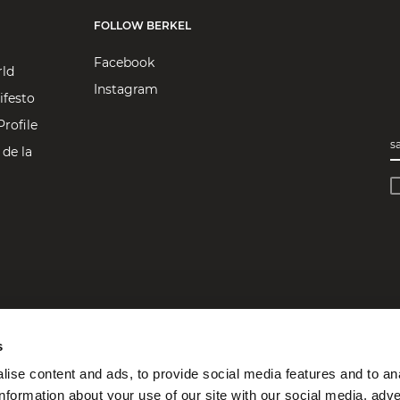
FOLLOW BERKEL
Facebook
rld
Instagram
ifesto
rofile
s
 de la
s
ise content and ads, to provide social media features and to an
information about your use of our site with our social media, adve