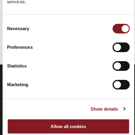
services.
329,00 €
197,40 €
Ajouter au panier
Consent
Necessary
Selection
Vous avez vu tous les produits de la catégorie
Preferences
Statistics
Marketing
Show details
Allow all cookies
Foire aux
Store
questions
locator