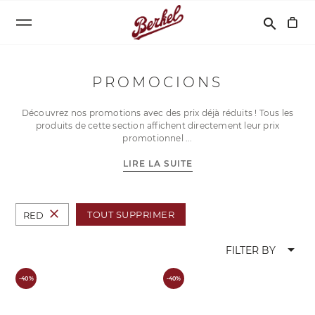
Recherche
search
PROMOCIONS
Découvrez nos promotions avec des prix déjà réduits ! Tous les
produits de cette section affichent directement leur prix
promotionnel
LIRE LA SUITE
close
TOUT SUPPRIMER
RED
arrow_drop_down
FILTER BY
-40%
-40%