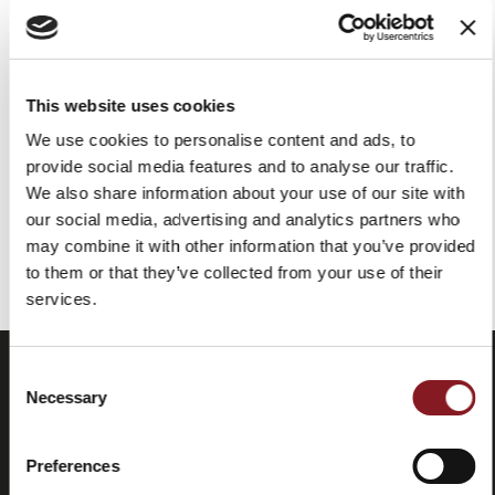
TRANCHEUSE MANUEL À
TRANCHEUSE MANUEL À
VOLANT P15 NOIR
VOLANT STELLA DUCI P15
NOIRE
9 679,00 €
This website uses cookies
9 679,00 €
Ajouter au panier
We use cookies to personalise content and ads, to
Ajouter au panier
provide social media features and to analyse our traffic.
We also share information about your use of our site with
our social media, advertising and analytics partners who
Vous avez vu tous les produits de la catégorie
may combine it with other information that you’ve provided
to them or that they’ve collected from your use of their
services.
Consent
Necessary
Selection
Preferences