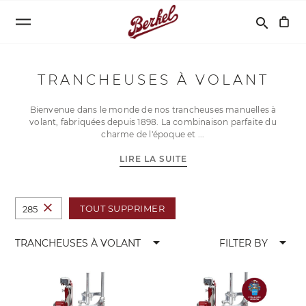
Recherche
search
TRANCHEUSES À VOLANT
Bienvenue dans le monde de nos trancheuses manuelles à
volant, fabriquées depuis 1898. La combinaison parfaite du
charme de l'époque et
LIRE LA SUITE
close
TOUT SUPPRIMER
285
arrow_drop_down
arrow_drop_down
TRANCHEUSES À VOLANT
FILTER BY