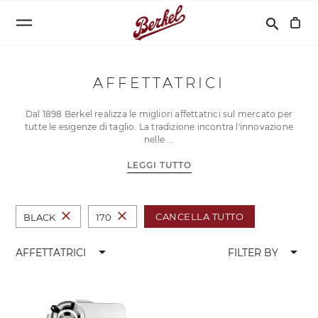
Cerca
search
AFFETTATRICI
Dal 1898 Berkel realizza le migliori affettatrici sul mercato per
tutte le esigenze di taglio. La tradizione incontra l'innovazione
nelle
LEGGI TUTTO
close
close
CANCELLA TUTTO
BLACK
170
arrow_drop_down
arrow_drop_down
AFFETTATRICI
FILTER BY