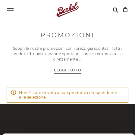
Cerca
search
PROMOZIONI
Scopri le nostre promozioni con i prezzi già scontati! Tutti i
prodotti di questa sezione riportano il prezzo promozionale
direttamente
LEGGI TUTTO
Non è stato trovato alcun prodotto corrispondente
alla selezione.