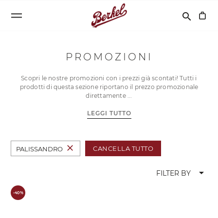
Cerca
search
PROMOZIONI
Scopri le nostre promozioni con i prezzi già scontati! Tutti i
prodotti di questa sezione riportano il prezzo promozionale
direttamente
LEGGI TUTTO
close
CANCELLA TUTTO
PALISSANDRO
arrow_drop_down
FILTER BY
-40%