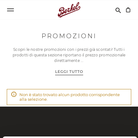
Cerca
search
PROMOZIONI
Scopri le nostre promozioni con i prezzi già scontati! Tutti i
prodotti di questa sezione riportano il prezzo promozionale
direttamente
LEGGI TUTTO
Non è stato trovato alcun prodotto corrispondente
alla selezione.