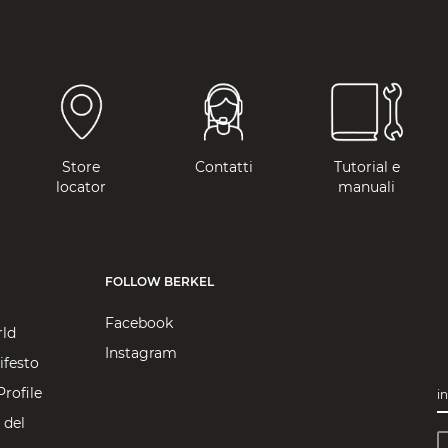
Store
Contatti
Tutorial e
locator
manuali
FOLLOW BERKEL
Facebook
rld
Instagram
ifesto
rofile
in
 del