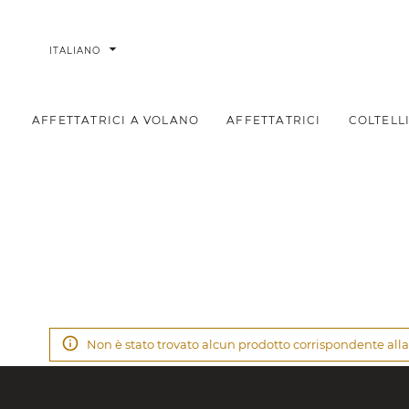
arrow_drop_down
ITALIANO
AFFETTATRICI A VOLANO
AFFETTATRICI
COLTELL
Promozioni
Home
Non è stato trovato alcun prodotto corrispondente alla