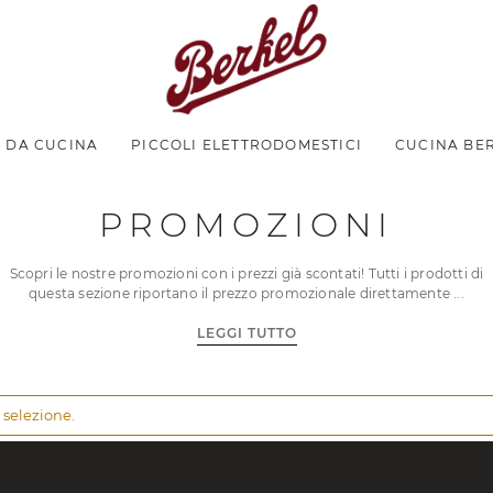
I DA CUCINA
PICCOLI ELETTRODOMESTICI
CUCINA BE
PROMOZIONI
Scopri le nostre promozioni con i prezzi già scontati! Tutti i prodotti di
questa sezione riportano il prezzo promozionale direttamente
LEGGI TUTTO
 selezione.