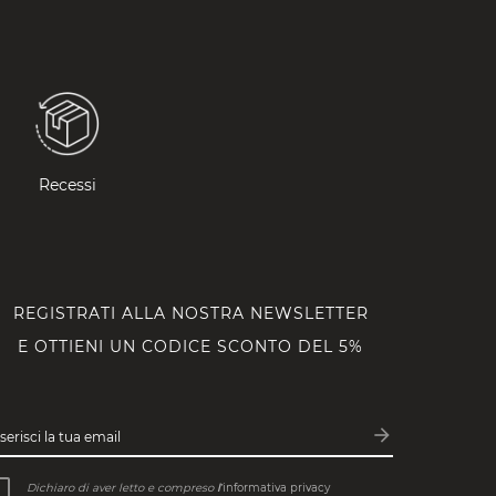
Recessi
REGISTRATI ALLA NOSTRA NEWSLETTER
E OTTIENI UN CODICE SCONTO DEL 5%
arrow_forward
serisci la tua email
Iscriviti
Dichiaro di aver letto e compreso
l’
informativa privacy