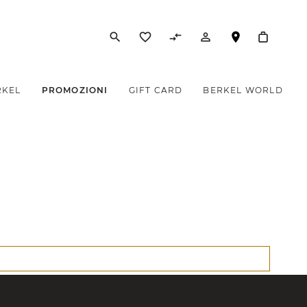
search
favorite_border
compare_arrows
person_outline
RKEL
PROMOZIONI
GIFT CARD
BERKEL WORLD