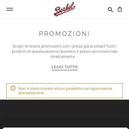
Cerca
search
PROMOZIONI
Scopri le nostre promozioni con i prezzi già scontati! Tutti i
prodotti di questa sezione riportano il prezzo promozionale
direttamente
LEGGI TUTTO
Non è stato trovato alcun prodotto corrispondente
alla selezione.