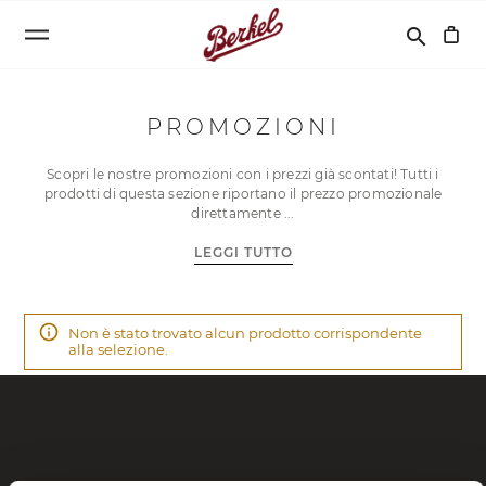
Cerca
search
PROMOZIONI
Scopri le nostre promozioni con i prezzi già scontati! Tutti i
prodotti di questa sezione riportano il prezzo promozionale
direttamente
LEGGI TUTTO
Non è stato trovato alcun prodotto corrispondente
alla selezione.