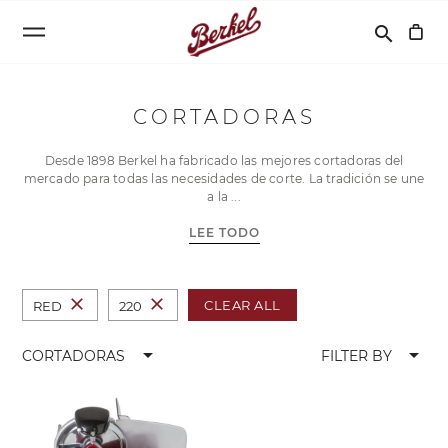
Buscar
search
CORTADORAS
Desde 1898 Berkel ha fabricado las mejores cortadoras del
mercado para todas las necesidades de corte. La tradición se une
a la
LEE TODO
close
close
CLEAR ALL
RED
220
arrow_drop_down
arrow_drop_down
CORTADORAS
FILTER BY