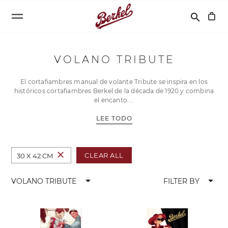
Buscar
search
VOLANO TRIBUTE
El cortafiambres manual de volante Tribute se inspira en los
históricos cortafiambres Berkel de la década de 1920 y combina
el encanto
LEE TODO
close
CLEAR ALL
30 X 42 CM
arrow_drop_down
arrow_drop_down
VOLANO TRIBUTE
FILTER BY