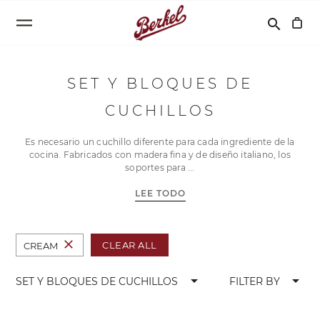
Buscar
search
SET Y BLOQUES DE
CUCHILLOS
Es necesario un cuchillo diferente para cada ingrediente de la
cocina. Fabricados con madera fina y de diseño italiano, los
soportes para
LEE TODO
close
CLEAR ALL
CREAM
arrow_drop_down
arrow_drop_down
SET Y BLOQUES DE CUCHILLOS
FILTER BY