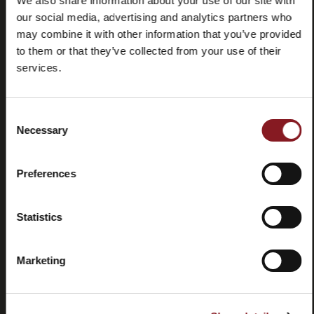
We also share information about your use of our site with
our social media, advertising and analytics partners who
may combine it with other information that you’ve provided
to them or that they’ve collected from your use of their
services.
Consent
Necessary
Preguntas
Store
Selection
frecuentes
locator
(FAQ)
Preferences
Statistics
Marketing
Contactos
Tutorial y
manuales