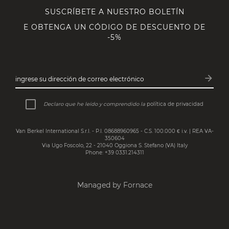
SUSCRÍBETE A NUESTRO BOLETÍN
E OBTENGA UN CÓDIGO DE DESCUENTO DE
-5%
arrow_forward
ingrese su dirección de correo electrónico
Subsc
Declaro que he leído y comprendido la
política de privacidad
Van Berkel International S.r.l. - P.I. 08688960965 - C.S. 100.000 € i.v. | REA VA-
350604
Via Ugo Foscolo, 22 - 21040 Oggiona S. Stefano (VA) Italy
Phone: +39 0331.214311
Managed by Fornace