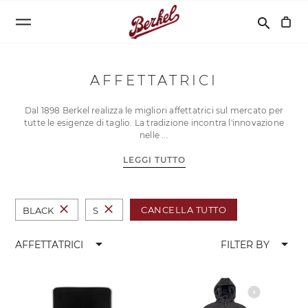
Cerca
search
AFFETTATRICI
Dal 1898 Berkel realizza le migliori affettatrici sul mercato per
tutte le esigenze di taglio. La tradizione incontra l'innovazione
nelle
LEGGI TUTTO
close
close
CANCELLA TUTTO
BLACK
S
arrow_drop_down
arrow_drop_down
AFFETTATRICI
FILTER BY