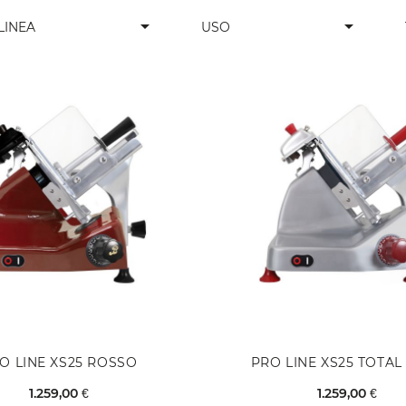
arrow_drop_down
arrow_drop_down
LINEA
USO
O LINE XS25 ROSSO
PRO LINE XS25 TOTAL
1.259,00 €
1.259,00 €