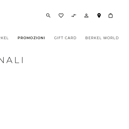
search
favorite_border
compare_arrows
person_outline
RKEL
PROMOZIONI
GIFT CARD
BERKEL WORLD
NALI