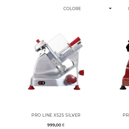
arrow_drop_down
COLORE
PRO LINE XS25 SILVER
PR
999,00 €