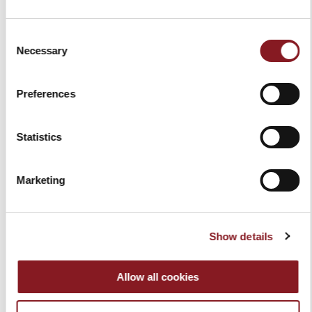
Consent
Necessary
Selection
CONTENITORE TONDO
VACUUM STARTER KIT
VACUUM 4L
SMALL + BAG
Preferences
54,00 €
103,00 €
92,70 €
Aggiungi al Carrello
Aggiungi al Carrello
Statistics
Marketing
-10%
-10%
Show details
Allow all cookies