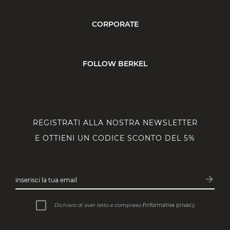
CORPORATE
FOLLOW BERKEL
REGISTRATI ALLA NOSTRA NEWSLETTER
E OTTIENI UN CODICE SCONTO DEL 5%
arrow_forward
inserisci la tua email
Iscrivit
Dichiaro di aver letto e compreso
l’
informativa privacy