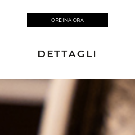
ORDINA ORA
DETTAGLI
ART NOUVEAU
L'Art Nouveau si esprime attraverso linee sinuose e motivi
floreali, mescolando colori naturali come verde, crema e
oro per celebrare l'armonia e la bellezza della natura nel
design.