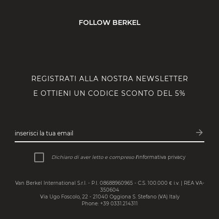
FOLLOW BERKEL
REGISTRATI ALLA NOSTRA NEWSLETTER
E OTTIENI UN CODICE SCONTO DEL 5%
arrow_forward
inserisci la tua email
Iscrivit
Dichiaro di aver letto e compreso
l’
informativa privacy
Van Berkel International S.r.l. - P.I. 08688960965 - C.S. 100.000 € i.v. | REA VA-
350604
Via Ugo Foscolo, 22 - 21040 Oggiona S. Stefano (VA) Italy
Phone: +39 0331.214311