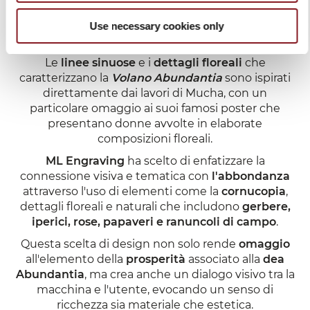
due temi ricorrenti nell'arte di Mucha, che vedeva
la donna non solo come musa, ma come un
Use necessary cookies only
potente simbolo di bellezza e forza naturale.
Le
linee sinuose
e i
dettagli floreali
che
caratterizzano la
Volano Abundantia
sono ispirati
direttamente dai lavori di Mucha, con un
particolare omaggio ai suoi famosi poster che
presentano donne avvolte in elaborate
composizioni floreali.
ML Engraving
ha scelto di enfatizzare la
connessione visiva e tematica con
l'abbondanza
attraverso l'uso di elementi come la
cornucopia
,
dettagli floreali e naturali che includono
gerbere,
iperici, rose, papaveri e ranuncoli di campo
.
Questa scelta di design non solo rende
omaggio
all'elemento della
prosperità
associato alla
dea
Abundantia
, ma
crea anche
un dialogo visivo tra la
macchina e l'utente, evocando un senso di
ricchezza sia materiale che estetica.