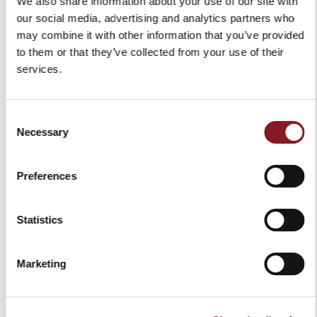
We also share information about your use of our site with
124,00 €
111,60 €
119,00 €
107,10 €
our social media, advertising and analytics partners who
may combine it with other information that you’ve provided
Aggiungi al Carrello
Aggiungi al Carrello
to them or that they’ve collected from your use of their
services.
Consent
Necessary
Selection
Preferences
Statistics
ICON MINI VACUUM - KIT
CONTENITORE 0,5 L - ICON
ALL IN ONE
COLLECTION
Marketing
149,00 €
15,00 €
Aggiungi al Carrello
Aggiungi al Carrello