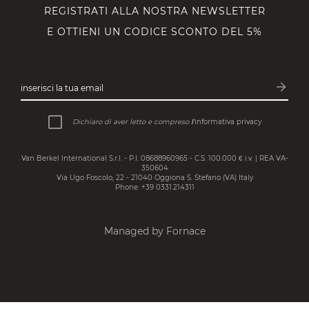
REGISTRATI ALLA NOSTRA NEWSLETTER
E OTTIENI UN CODICE SCONTO DEL 5%
arrow_forward
inserisci la tua email
Iscrivit
Dichiaro di aver letto e compreso
l’
informativa privacy
Van Berkel International S.r.l. - P.I. 08688960965 - C.S. 100.000 € i.v. | REA VA-
350604
Via Ugo Foscolo, 22 - 21040 Oggiona S. Stefano (VA) Italy
Phone: +39 0331.214311
Managed by Fornace