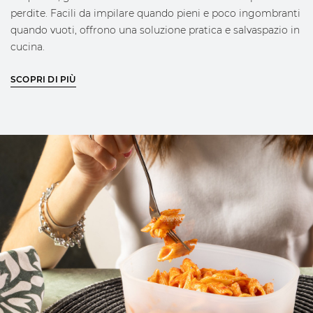
perdite. Facili da impilare quando pieni e poco ingombranti
quando vuoti, offrono una soluzione pratica e salvaspazio in
cucina.
CARATTERISTICHE:
SCOPRI DI PIÙ
Contenitore in vetro temperato con coperchio da 1,4L /
larghezza 14 x lunghezza 19 x altezza 9 cm
Valvola per sottovuoto automatico o manuale
Materiale sicuro: senza BPA
Tutti gli accessori per Icon Mini Vacuum sono stati
testati e certificati al contatto con alimenti.
UTILIZZI CONSIGLIATI:
Lavaggio delicato in lavastoviglie, preferibilmente nel
piano superiore
Adatto al congelatore fino a -20 °C
Utilizzabile in forno a microonde (max 2 minuti senza
coperchio)