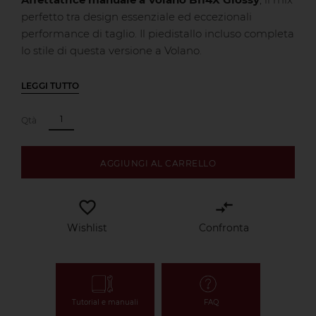
perfetto tra design essenziale ed eccezionali
performance di taglio. Il piedistallo incluso completa
lo stile di questa versione a Volano.
LEGGI TUTTO
Qtà
AGGIUNGI AL CARRELLO
favorite_border
compare_arrows
Wishlist
Confronta
Tutorial e manuali
FAQ