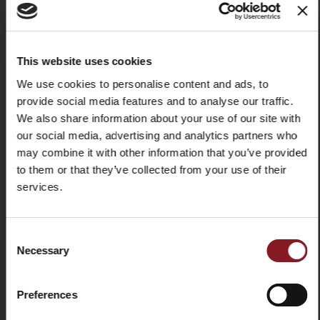
alluminio cromato
porta merce
Ampissimi spazi per la pulizia e vano raccogli sfridi
posteriore
Affilatoio
incluso, a movimento unico
Sistema di rimozione rapida del del parafetta per
This website uses cookies
facilitare la pulizia
X
We use cookies to personalise content and ads, to
Guantiera in acciaio inox removibile e lavabile in
provide social media features and to analyse our traffic.
lavastovigliee
We also share information about your use of our site with
AGGIUNGI AL CONFRONTO
our social media, advertising and analytics partners who
SICUREZZA
may combine it with other information that you’ve provided
MANUALE
Anello di protezione totale della lama in alluminio
to them or that they’ve collected from your use of their
cromato
SCHEDA TECNICA
services.
Sistema di sgancio dell'anello di protezione della lama a
ISCRIVITI ALLA NOSTRA
leva posizionato sotto la torre a garanzia della massima
NEWSLETTER
sicurezza
Consent
Comandi ergonomici in alluminio anodizzato nero per
Necessary
Selection
-5%
e ottieni subito un codice sconto del
facilitare la presa e minimizzare lo sforzo dell'operatore
Resta aggiornato sulle ultime novità e
Preferences
promozioni!
PRODOTTI CORRELATI