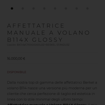
AFFETTATRICE
MANUALE A VOLANO
B114X GLOSSY
Cod.Art. BK114VC70000000LRZ+BERKEL-STANDLRZ
16.000,00 €
DISPONIBILE
Dalla nostra top di gamma delle affettatrici Berkel a
volano B114 nasce una versione più moderna per un
cliente che cerca perfezione di taglio ed estetica in
linea con lo stile minimal degli ultimi tempi:
Affettatrice manuale a Volano B114X Glossy
, il mix