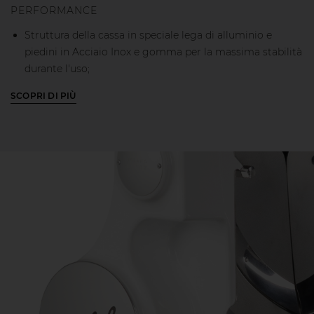
PERFORMANCE
Struttura della cassa in speciale lega di alluminio e
piedini in Acciaio Inox e gomma per la massima stabilità
durante l'uso;
Torre dal classico design Berkel, solidità costruttiva ed
SCOPRI DI PIÙ
eleganza combinate insieme.
Colore bianco con decori neri e logo sul piedistallo in
contrasto bianco lucido.
Il volano Berkel ridisegnato in versione essenziale e
minimale, mantiene le caratteristiche tecniche del
profilo squadrato e bilanciato internamente per
bloccarne la rotazione in qualsiasi posizione.
In omaggio è aggiunto un kit pulizia Berkel per poter
pulire la macchina in tutta facilità dopo ogni utilizzo
Piedini montabili in differenti configurazioni
Lama da 319mm in acciaio cromato 100cr6 con profilo
professionale: riduce gli sprechi e assicura fette uniformi
Sistema di avanzamento rapido e manopola di